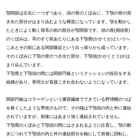
顎関節は左右に一つずつあり、頭の骨のくぼみに、下顎の骨の突
き出た部分がはまり込むような構造になっています。顎を動かし
たときによく動く両耳の前の部分が顎関節です。頭の骨(側頭骨)
のくぼみは、耳のすぐ前あたりにある下顎窩(かがくか)というへ
こみとその前にある関節隆起という出っ張りから成っています。
そのくぼみに下顎の骨のつき出た部分、下顎頭(かがくとう)がは
まり込んでいます。
下顎窩と下顎頭の間には関節円板というクッションの役目をする
組織があり、骨同士が直接こすれ合わないようになっています。
関節円板はコラーゲンという膠原繊維でできている野球帽のつば
を狭くしたような帯状のもので、その端は下顎頭の内と外に連結
されていますが、前後にはあまり強く連結されていません。
下顎窩のくぼみと下顎頭の間にはさまれるように位置し、顎の動
きにつれて下顎頭の内と外の連結部分を軸にして前後に回転し、