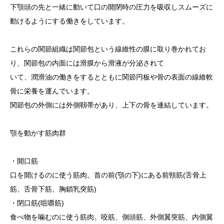
下顎頭の先と一緒に動いて口の開閉時の圧力を吸収しスムーズに
動けるようにする働きをしています。
これらの関節組織は関節包という線維性の膜に取り巻かれてお
り、関節包の内面には滑膜から滑液が分泌されて
いて、潤滑油の働きをするとともに関節円板や骨の表面の線維軟
骨に栄養を運んでいます。
関節包の外側には外側靱帯があり、上下の骨を連結しています。
顎を動かす筋肉群
・開口筋
口を開けるのに使う筋肉。首の前(顎の下)にある前頸筋(舌骨上
筋、舌骨下筋、胸鎖乳突筋)
・閉口筋(咀嚼筋)
食べ物を噛むのに使う筋肉。咬筋、側頭筋、外側翼突筋、内側翼